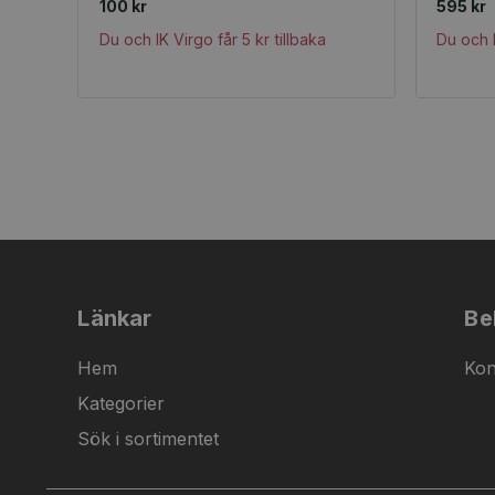
100 kr
595 kr
Du och IK Virgo får 5 kr tillbaka
Du och I
Länkar
Be
Hem
Kon
Kategorier
Sök i sortimentet