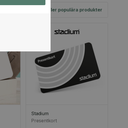
Fler populära produkter
Stadium
Presentkort