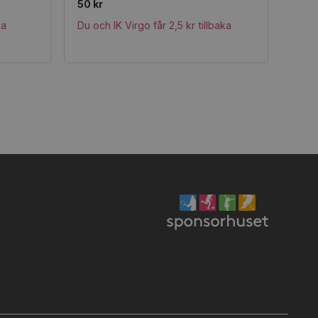
50 kr
ka
Du och IK Virgo får 2,5 kr tillbaka