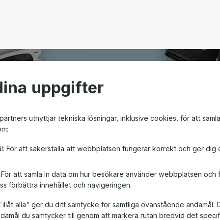
ina uppgifter
open
artners utnyttjar tekniska lösningar, inklusive cookies, för att saml
om:
m ger friheten att välja
l: För att säkerställa att webbplatsen fungerar korrekt och ger dig 
en! Oavsett om det är till
, är ett presentkort en
: För att samla in data om hur besökare använder webbplatsen och
ss förbättra innehållet och navigeringen.
illåt alla" ger du ditt samtycke för samtliga ovanstående ändamål. 
ändamål du samtycker till genom att markera rutan bredvid det spec