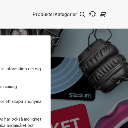
Produkter
Kategorier
a in information om dig
en smidig
 för att skapa anonyma
Du har också möjlighet
ifika ändamålet och