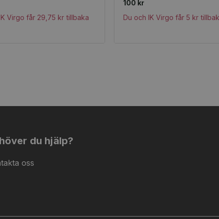
100 kr
K Virgo får 29,75 kr tillbaka
Du och IK Virgo får 5 kr tillba
höver du hjälp?
takta oss