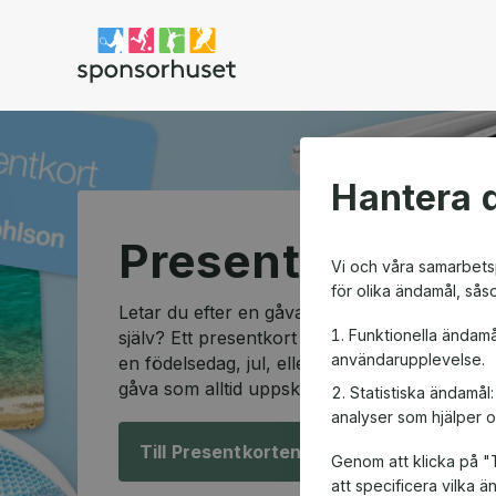
Sponsorhuset shop
Hantera d
Presentkortssh
Vi och våra samarbetsp
för olika ändamål, sås
Letar du efter en gåva som passar alla och so
Funktionella ändamå
själv? Ett presentkort är den perfekta lösning
användarupplevelse.
en födelsedag, jul, eller en speciell anledning
gåva som alltid uppskattas.
Statistiska ändamål
analyser som hjälper o
Till Presentkorten!
Genom att klicka på "T
att specificera vilka 