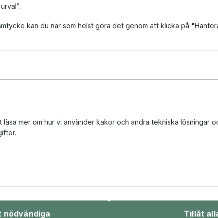
 urval".
 samtycke kan du när som helst göra det genom att klicka på "Hanter
tt läsa mer om hur vi använder kakor och andra tekniska lösningar o
fter.
Bio & underhållning
Sport & fritid
åt nödvändiga
Tillåt all