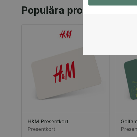
Populära produkter
H&M Presentkort
Golfa
Presentkort
Presen