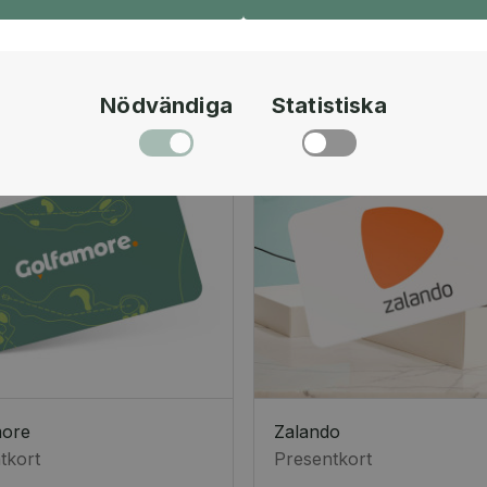
Nödvändiga
Statistiska
more
Zalando
tkort
Presentkort