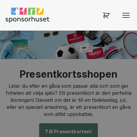
Sponsorhuset shop
Presentkortsshopen
Letar du efter en gåva som passar alla och som ger
friheten att välja själv? Ett presentkort är den perfekta
lösningen! Oavsett om det är till en födelsedag, jul,
eller en speciell anledning, är ett presentkort en gåva
som alltid uppskattas.
Till Presentkorten!