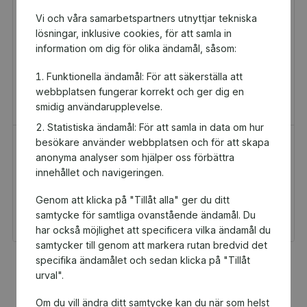
Vi och våra samarbetspartners utnyttjar tekniska
lösningar, inklusive cookies, för att samla in
information om dig för olika ändamål, såsom:
Funktionella ändamål: För att säkerställa att
webbplatsen fungerar korrekt och ger dig en
smidig användarupplevelse.
Statistiska ändamål: För att samla in data om hur
besökare använder webbplatsen och för att skapa
H&M Presentkort
Golfamore
anonyma analyser som hjälper oss förbättra
Presentkort
Presentkort
innehållet och navigeringen.
100 kr
595 kr
Genom att klicka på "Tillåt alla" ger du ditt
Du och Varbergs
Du och Varbergs
Flygklubb får 5 kr
Flygklubb får 29,75 kr
samtycke för samtliga ovanstående ändamål. Du
tillbaka
tillbaka
har också möjlighet att specificera vilka ändamål du
samtycker till genom att markera rutan bredvid det
specifika ändamålet och sedan klicka på "Tillåt
Fler populära produkter
urval".
Om du vill ändra ditt samtycke kan du när som helst