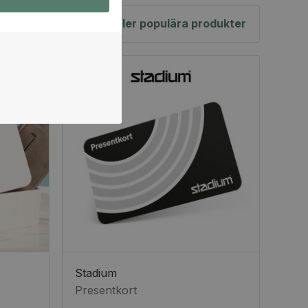
Fler populära produkter
Stadium
Presentkort