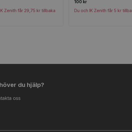
100 kr
K Zenith får 29,75 kr tillbaka
Du och IK Zenith får 5 kr tillb
höver du hjälp?
takta oss