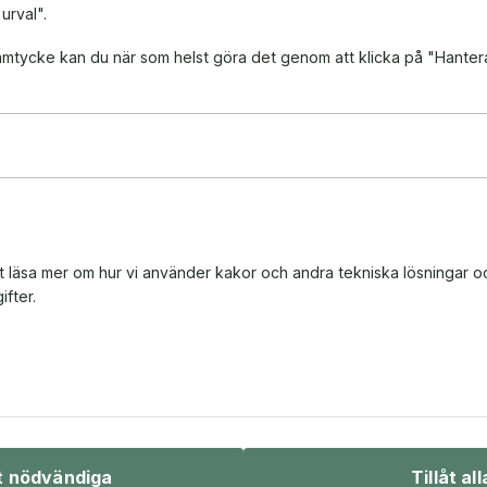
 urval".
 samtycke kan du när som helst göra det genom att klicka på "Hanter
tt läsa mer om hur vi använder kakor och andra tekniska lösningar o
fter.
Bio & underhållning
Sport & fritid
åt nödvändiga
Tillåt all