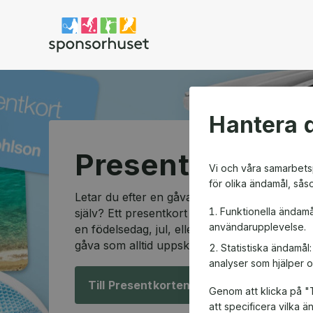
Sponsorhuset shop
Hantera d
Presentkortssh
Vi och våra samarbetsp
för olika ändamål, sås
Letar du efter en gåva som passar alla och so
Funktionella ändamå
själv? Ett presentkort är den perfekta lösning
användarupplevelse.
en födelsedag, jul, eller en speciell anledning
gåva som alltid uppskattas.
Statistiska ändamål
analyser som hjälper o
Till Presentkorten!
Genom att klicka på "T
att specificera vilka 