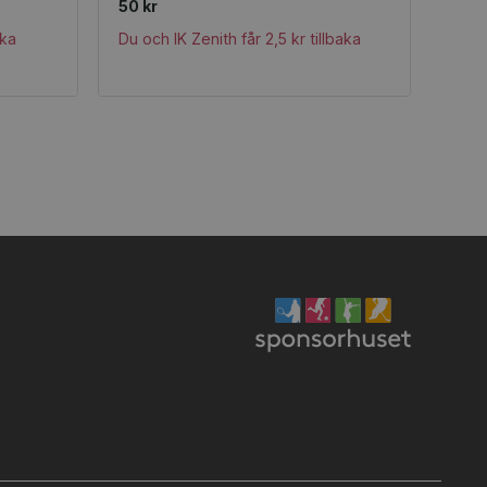
50 kr
aka
Du och IK Zenith får 2,5 kr tillbaka