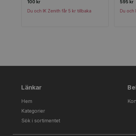
100 kr
595 kr
Du och IK Zenith får 5 kr tillbaka
Du och I
Länkar
Be
Hem
Kon
Kategorier
Sök i sortimentet