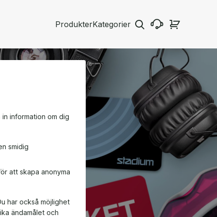
Produkter
Kategorier
a in information om dig
en smidig
 för att skapa anonyma
Du har också möjlighet
ifika ändamålet och