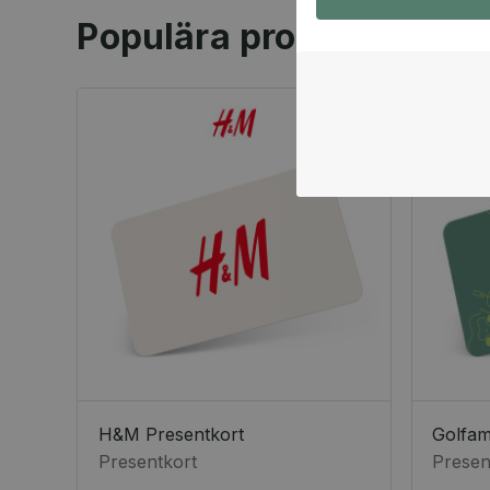
Populära produkter
H&M Presentkort
Golfa
Presentkort
Presen