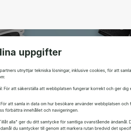
ina uppgifter
open
artners utnyttjar tekniska lösningar, inklusive cookies, för att saml
om:
m ger friheten att välja
l: För att säkerställa att webbplatsen fungerar korrekt och ger dig 
en! Oavsett om det är till
, är ett presentkort en
: För att samla in data om hur besökare använder webbplatsen och
ss förbättra innehållet och navigeringen.
illåt alla" ger du ditt samtycke för samtliga ovanstående ändamål. 
ändamål du samtycker till genom att markera rutan bredvid det spec