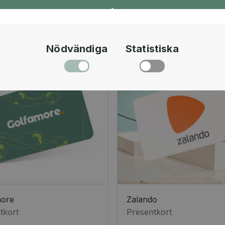
Nödvändiga
Statistiska
more
Zalando
tkort
Presentkort