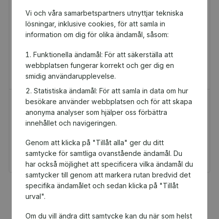
Vi och våra samarbetspartners utnyttjar tekniska
lösningar, inklusive cookies, för att samla in
information om dig för olika ändamål, såsom:
Funktionella ändamål: För att säkerställa att
webbplatsen fungerar korrekt och ger dig en
smidig användarupplevelse.
Statistiska ändamål: För att samla in data om hur
besökare använder webbplatsen och för att skapa
H&M Presentkort
Golfamore
anonyma analyser som hjälper oss förbättra
Presentkort
Presentkort
innehållet och navigeringen.
100 kr
595 kr
Genom att klicka på "Tillåt alla" ger du ditt
Du och Göteborgs
Du och Göteborgs
Konståkningsklubb
Konståkningsklubb
samtycke för samtliga ovanstående ändamål. Du
Singel får 5 kr tillbaka
Singel får 29,75 kr
tillbaka
har också möjlighet att specificera vilka ändamål du
samtycker till genom att markera rutan bredvid det
specifika ändamålet och sedan klicka på "Tillåt
Fler populära produkter
urval".
Om du vill ändra ditt samtycke kan du när som helst