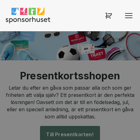
Sponsorhuset shop
Presentkortsshopen
Letar du efter en gåva som passar alla och som ger
friheten att välja själv? Ett presentkort är den perfekta
lösningen! Oavsett om det är till en födelsedag, jul,
eller en speciell anledning, är ett presentkort en gåva
som alltid uppskattas.
Till Presentkorten!