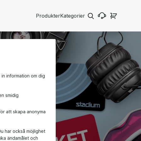
Produkter
Kategorier
a in information om dig
en smidig
 för att skapa anonyma
Du har också möjlighet
ifika ändamålet och