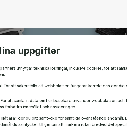
ina uppgifter
open
artners utnyttjar tekniska lösningar, inklusive cookies, för att saml
om:
m ger friheten att välja
l: För att säkerställa att webbplatsen fungerar korrekt och ger dig 
en! Oavsett om det är till
, är ett presentkort en
: För att samla in data om hur besökare använder webbplatsen och
ss förbättra innehållet och navigeringen.
illåt alla" ger du ditt samtycke för samtliga ovanstående ändamål. 
ändamål du samtycker till genom att markera rutan bredvid det spec