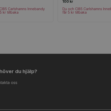
100 kr
CI85 Carlshamns Innebandy
Du och CI85 Carlshamns Inn
5 kr tillbaka
får 5 kr tillbaka
höver du hjälp?
takta oss