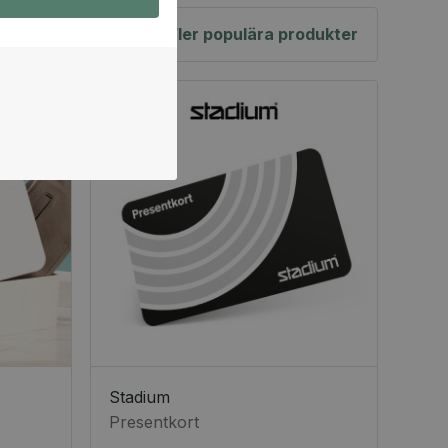
Fler populära produkter
Stadium
Presentkort