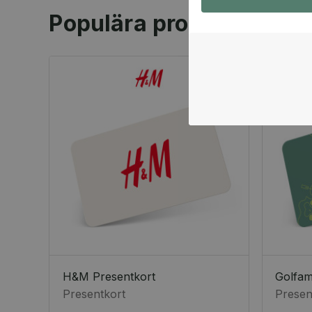
Populära produkter
H&M Presentkort
Golfa
Presentkort
Presen