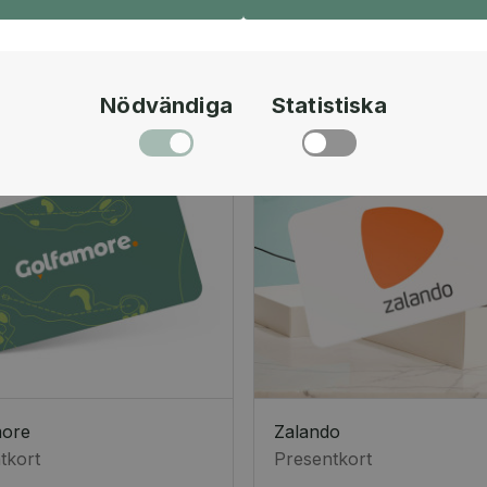
Nödvändiga
Statistiska
more
Zalando
tkort
Presentkort