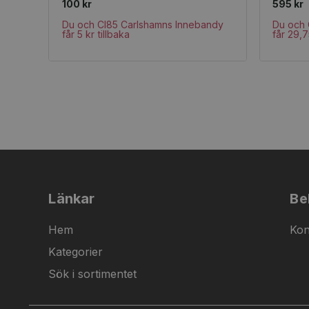
100 kr
595 kr
Du och CI85 Carlshamns Innebandy
Du och 
får 5 kr tillbaka
får 29,7
Länkar
Be
Hem
Kon
Kategorier
Sök i sortimentet