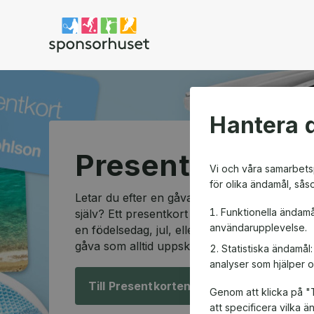
Sponsorhuset shop
Hantera d
Presentkortssh
Vi och våra samarbetsp
för olika ändamål, sås
Letar du efter en gåva som passar alla och so
Funktionella ändamå
själv? Ett presentkort är den perfekta lösning
användarupplevelse.
en födelsedag, jul, eller en speciell anledning
gåva som alltid uppskattas.
Statistiska ändamål
analyser som hjälper o
Till Presentkorten!
Genom att klicka på "T
att specificera vilka 