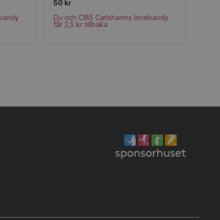
50 kr
ebandy
Du och CI85 Carlshamns Innebandy
får 2,5 kr tillbaka