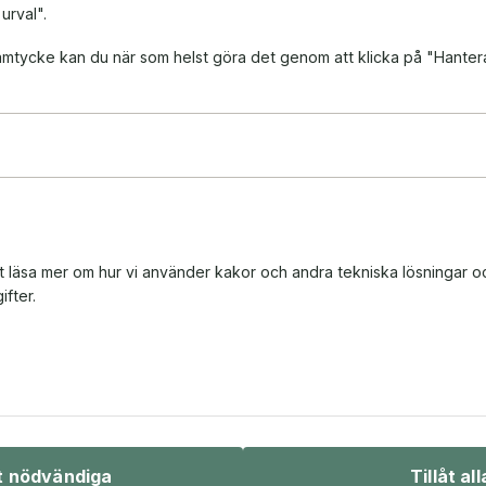
 urval".
 samtycke kan du när som helst göra det genom att klicka på "Hanter
tt läsa mer om hur vi använder kakor och andra tekniska lösningar o
fter.
Bio & underhållning
Sport & fritid
åt nödvändiga
Tillåt all