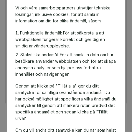
Vi och våra samarbetspartners utnyttjar tekniska
lösningar, inklusive cookies, för att samla in
information om dig för olika ändamål, såsom:
Funktionella ändamål: För att säkerställa att
webbplatsen fungerar korrekt och ger dig en
smidig användarupplevelse.
Statistiska ändamål: För att samla in data om hur
besökare använder webbplatsen och för att skapa
H&M Presentkort
Golfamore
anonyma analyser som hjälper oss förbättra
Presentkort
Presentkort
innehållet och navigeringen.
100 kr
595 kr
Genom att klicka på "Tillåt alla" ger du ditt
Du och Vittangi SK får 5
Du och Vittangi SK får
kr tillbaka
29,75 kr tillbaka
samtycke för samtliga ovanstående ändamål. Du
har också möjlighet att specificera vilka ändamål du
samtycker till genom att markera rutan bredvid det
specifika ändamålet och sedan klicka på "Tillåt
Fler populära produkter
urval".
Om du vill ändra ditt samtycke kan du när som helst