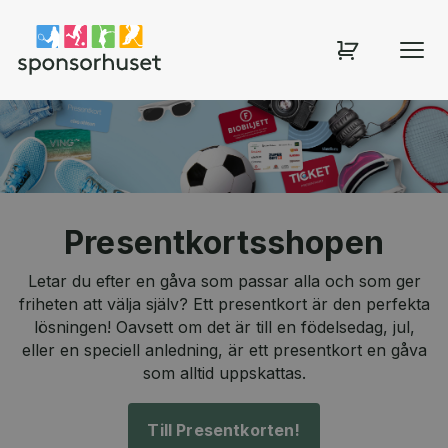
Sponsorhuset shop
Presentkortsshopen
Letar du efter en gåva som passar alla och som ger
friheten att välja själv? Ett presentkort är den perfekta
lösningen! Oavsett om det är till en födelsedag, jul,
eller en speciell anledning, är ett presentkort en gåva
som alltid uppskattas.
Till Presentkorten!