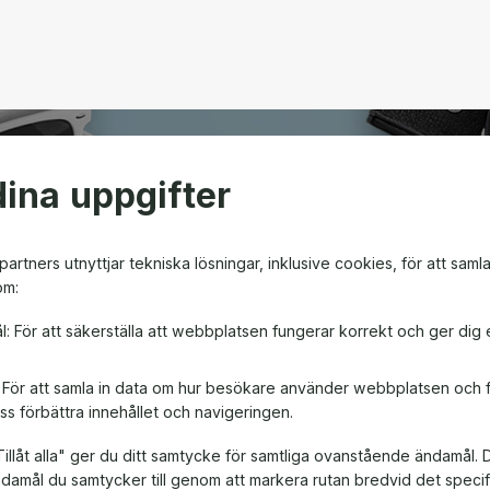
ina uppgifter
open
artners utnyttjar tekniska lösningar, inklusive cookies, för att saml
om:
m ger friheten att välja
l: För att säkerställa att webbplatsen fungerar korrekt och ger dig 
en! Oavsett om det är till
, är ett presentkort en
: För att samla in data om hur besökare använder webbplatsen och
ss förbättra innehållet och navigeringen.
illåt alla" ger du ditt samtycke för samtliga ovanstående ändamål. 
ändamål du samtycker till genom att markera rutan bredvid det spec