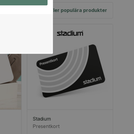
Fler populära produkter
Stadium
Presentkort