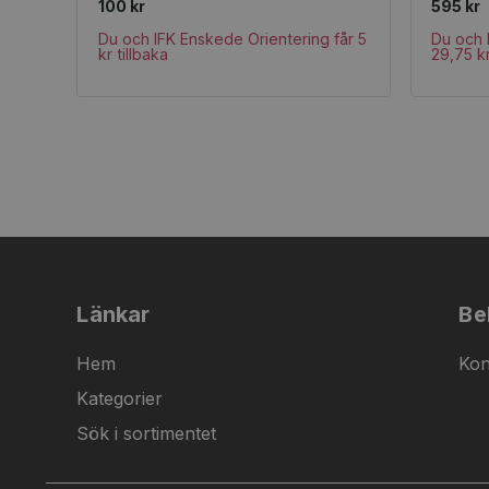
100 kr
595 kr
Du och IFK Enskede Orientering får 5
Du och 
kr tillbaka
29,75 kr
Länkar
Be
Hem
Kon
Kategorier
Sök i sortimentet