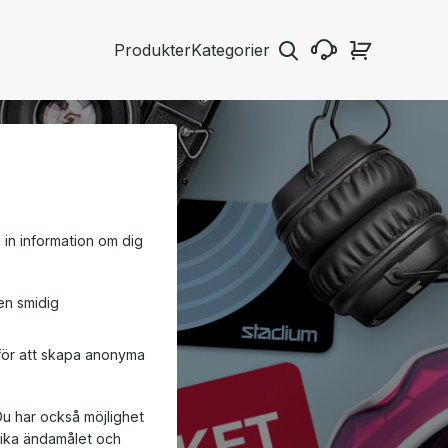
Produkter
Kategorier
a in information om dig
en smidig
 för att skapa anonyma
Du har också möjlighet
ifika ändamålet och