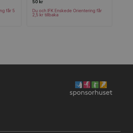
50 kr
ng får 5
Du och IFK Enskede Orientering får
2,5 kr tillbaka