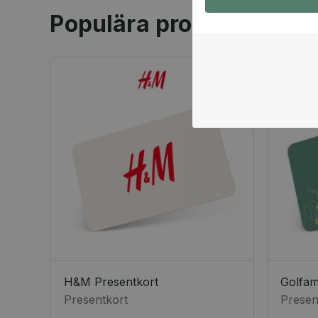
Populära produkter
H&M Presentkort
Golfa
Presentkort
Presen