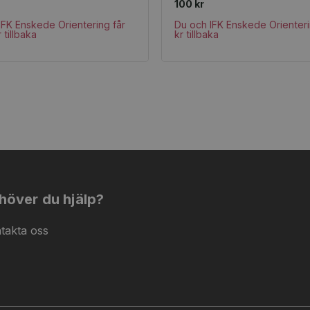
100 kr
IFK Enskede Orientering får
Du och IFK Enskede Orienteri
 tillbaka
kr tillbaka
höver du hjälp?
takta oss