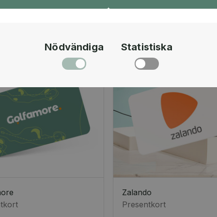
Nödvändiga
Statistiska
more
Zalando
tkort
Presentkort