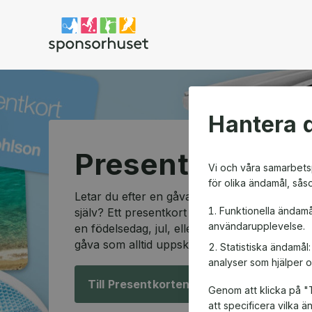
Sponsorhuset shop
Hantera d
Presentkortssh
Vi och våra samarbetsp
för olika ändamål, sås
Letar du efter en gåva som passar alla och so
Funktionella ändamå
själv? Ett presentkort är den perfekta lösning
användarupplevelse.
en födelsedag, jul, eller en speciell anledning
gåva som alltid uppskattas.
Statistiska ändamål
analyser som hjälper o
Till Presentkorten!
Genom att klicka på "T
att specificera vilka 