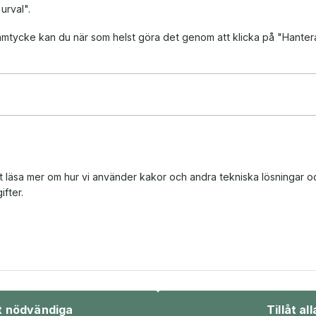
 urval".
 samtycke kan du när som helst göra det genom att klicka på "Hanter
tt läsa mer om hur vi använder kakor och andra tekniska lösningar o
fter.
Bio & underhållning
Sport & fritid
åt nödvändiga
Tillåt all