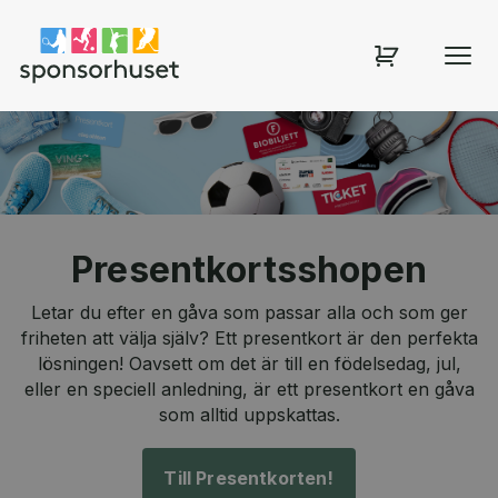
Sponsorhuset shop
Presentkortsshopen
Letar du efter en gåva som passar alla och som ger
friheten att välja själv? Ett presentkort är den perfekta
lösningen! Oavsett om det är till en födelsedag, jul,
eller en speciell anledning, är ett presentkort en gåva
som alltid uppskattas.
Till Presentkorten!