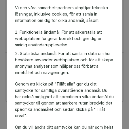
Vi och våra samarbetspartners utnyttjar tekniska
lösningar, inklusive cookies, för att samla in
information om dig för olika ändamål, såsom:
Funktionella ändamål: För att säkerställa att
webbplatsen fungerar korrekt och ger dig en
smidig användarupplevelse.
Statistiska ändamål: För att samla in data om hur
besökare använder webbplatsen och för att skapa
H&M Presentkort
Golfamore
anonyma analyser som hjälper oss förbättra
Presentkort
Presentkort
innehållet och navigeringen.
100 kr
595 kr
Genom att klicka på "Tillåt alla" ger du ditt
Du och Felix DF får 5 kr
Du och Felix DF får
tillbaka
29,75 kr tillbaka
samtycke för samtliga ovanstående ändamål. Du
har också möjlighet att specificera vilka ändamål du
samtycker till genom att markera rutan bredvid det
specifika ändamålet och sedan klicka på "Tillåt
Fler populära produkter
urval".
Om du vill ändra ditt samtycke kan du när som helst