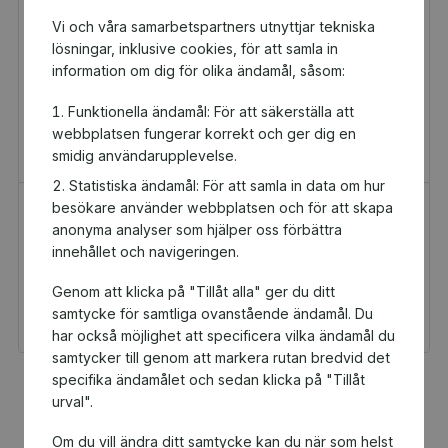
Vi och våra samarbetspartners utnyttjar tekniska
lösningar, inklusive cookies, för att samla in
information om dig för olika ändamål, såsom:
Funktionella ändamål: För att säkerställa att
webbplatsen fungerar korrekt och ger dig en
smidig användarupplevelse.
Statistiska ändamål: För att samla in data om hur
besökare använder webbplatsen och för att skapa
H&M Presentkort
Golfamore
anonyma analyser som hjälper oss förbättra
Presentkort
Presentkort
innehållet och navigeringen.
100 kr
595 kr
Genom att klicka på "Tillåt alla" ger du ditt
Du och Hyllie IK får 5 kr
Du och Hyllie IK får
tillbaka
29,75 kr tillbaka
samtycke för samtliga ovanstående ändamål. Du
har också möjlighet att specificera vilka ändamål du
samtycker till genom att markera rutan bredvid det
specifika ändamålet och sedan klicka på "Tillåt
Fler populära produkter
urval".
Om du vill ändra ditt samtycke kan du när som helst