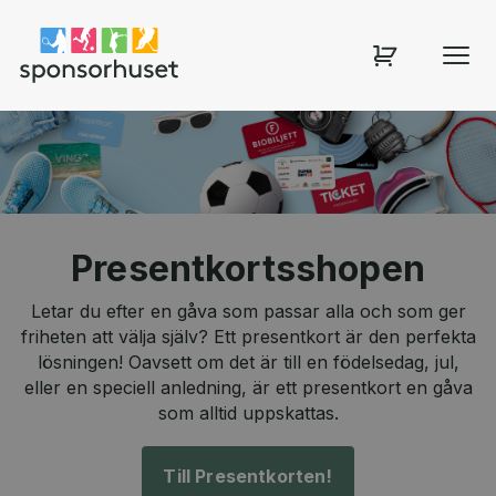
Sponsorhuset shop
Presentkortsshopen
Letar du efter en gåva som passar alla och som ger
friheten att välja själv? Ett presentkort är den perfekta
lösningen! Oavsett om det är till en födelsedag, jul,
eller en speciell anledning, är ett presentkort en gåva
som alltid uppskattas.
Till Presentkorten!