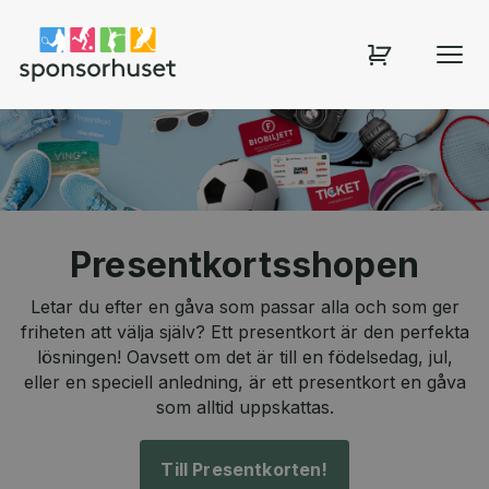
Sponsorhuset shop
Presentkortsshopen
Letar du efter en gåva som passar alla och som ger
friheten att välja själv? Ett presentkort är den perfekta
lösningen! Oavsett om det är till en födelsedag, jul,
eller en speciell anledning, är ett presentkort en gåva
som alltid uppskattas.
Till Presentkorten!