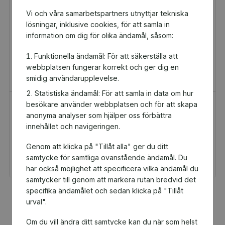
Vi och våra samarbetspartners utnyttjar tekniska
lösningar, inklusive cookies, för att samla in
information om dig för olika ändamål, såsom:
Funktionella ändamål: För att säkerställa att
webbplatsen fungerar korrekt och ger dig en
smidig användarupplevelse.
Statistiska ändamål: För att samla in data om hur
besökare använder webbplatsen och för att skapa
H&M Presentkort
Golfamore
anonyma analyser som hjälper oss förbättra
Presentkort
Presentkort
innehållet och navigeringen.
100 kr
595 kr
Genom att klicka på "Tillåt alla" ger du ditt
Du och Falu
Du och Falu
Brukshundsklubb får 5
Brukshundsklubb får
samtycke för samtliga ovanstående ändamål. Du
kr tillbaka
29,75 kr tillbaka
har också möjlighet att specificera vilka ändamål du
samtycker till genom att markera rutan bredvid det
specifika ändamålet och sedan klicka på "Tillåt
Fler populära produkter
urval".
Om du vill ändra ditt samtycke kan du när som helst