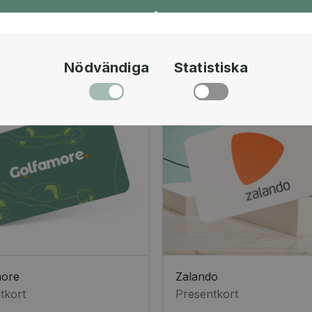
Nödvändiga
Statistiska
more
Zalando
tkort
Presentkort