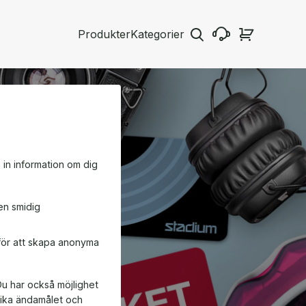
Produkter
Kategorier
a in information om dig
en smidig
 för att skapa anonyma
Du har också möjlighet
ifika ändamålet och