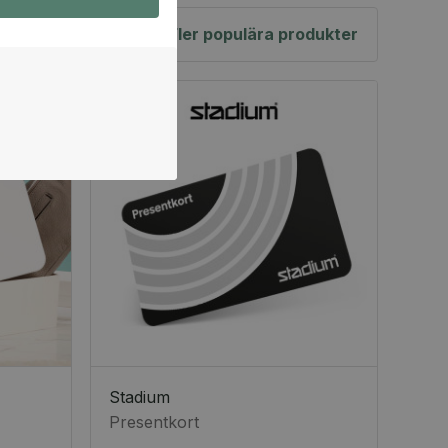
Fler populära produkter
Stadium
Presentkort