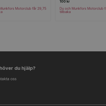
100 kr
Munkfors Motorclub får 29,75
Du och Munkfors Motorclub få
ka
tillbaka
höver du hjälp?
takta oss