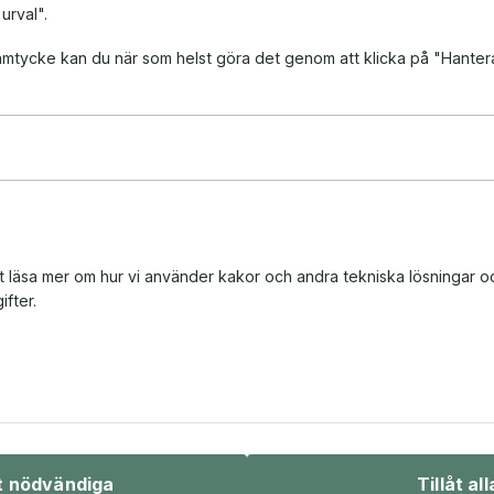
 urval".
 samtycke kan du när som helst göra det genom att klicka på "Hanter
tt läsa mer om hur vi använder kakor och andra tekniska lösningar o
fter.
Bio & underhållning
Sport & fritid
åt nödvändiga
Tillåt all