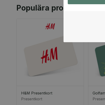
Populära produkter
H&M Presentkort
Golfa
Presentkort
Presen