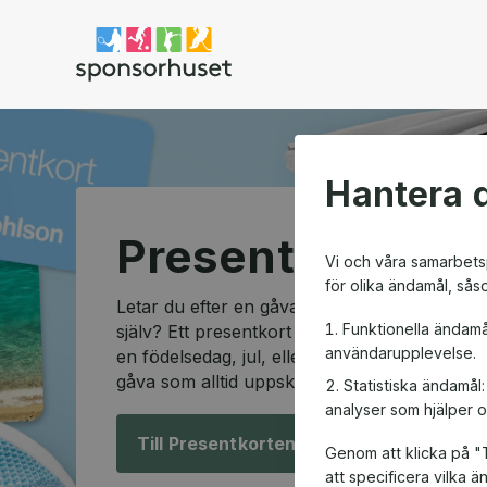
Sponsorhuset shop
Hantera d
Presentkortssh
Vi och våra samarbetsp
för olika ändamål, sås
Letar du efter en gåva som passar alla och so
Funktionella ändamå
själv? Ett presentkort är den perfekta lösning
användarupplevelse.
en födelsedag, jul, eller en speciell anledning
gåva som alltid uppskattas.
Statistiska ändamål
analyser som hjälper o
Till Presentkorten!
Genom att klicka på "T
att specificera vilka 