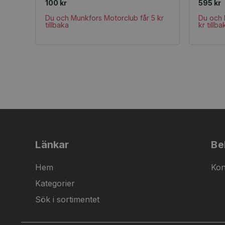
100 kr
595 kr
Du och Munkfors Motorclub får 5 kr
Du och 
tillbaka
kr tillba
Länkar
Be
Hem
Kon
Kategorier
Sök i sortimentet