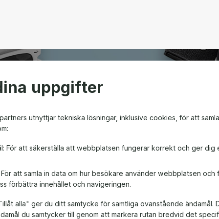
ina uppgifter
open
artners utnyttjar tekniska lösningar, inklusive cookies, för att saml
om:
m ger friheten att välja
l: För att säkerställa att webbplatsen fungerar korrekt och ger dig 
en! Oavsett om det är till
, är ett presentkort en
: För att samla in data om hur besökare använder webbplatsen och
ss förbättra innehållet och navigeringen.
illåt alla" ger du ditt samtycke för samtliga ovanstående ändamål. 
ändamål du samtycker till genom att markera rutan bredvid det spec