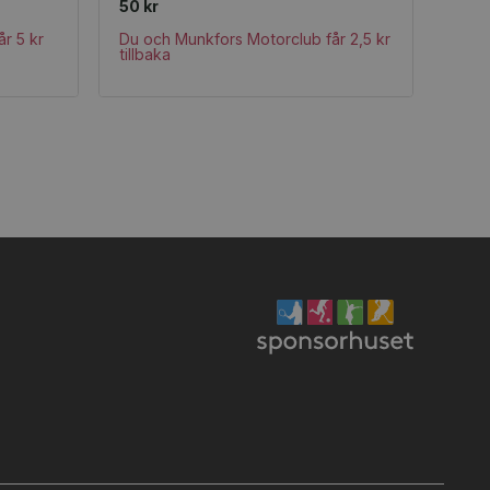
50 kr
r 5 kr
Du och Munkfors Motorclub får 2,5 kr
tillbaka