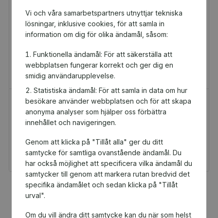
Vi och våra samarbetspartners utnyttjar tekniska
lösningar, inklusive cookies, för att samla in
information om dig för olika ändamål, såsom:
Funktionella ändamål: För att säkerställa att
webbplatsen fungerar korrekt och ger dig en
smidig användarupplevelse.
Statistiska ändamål: För att samla in data om hur
besökare använder webbplatsen och för att skapa
H&M Presentkort
Golfamore
anonyma analyser som hjälper oss förbättra
Presentkort
Presentkort
innehållet och navigeringen.
100 kr
595 kr
Genom att klicka på "Tillåt alla" ger du ditt
Du och Irsta IF får 5 kr
Du och Irsta IF får 29,75
tillbaka
kr tillbaka
samtycke för samtliga ovanstående ändamål. Du
har också möjlighet att specificera vilka ändamål du
samtycker till genom att markera rutan bredvid det
specifika ändamålet och sedan klicka på "Tillåt
Fler populära produkter
urval".
Om du vill ändra ditt samtycke kan du när som helst