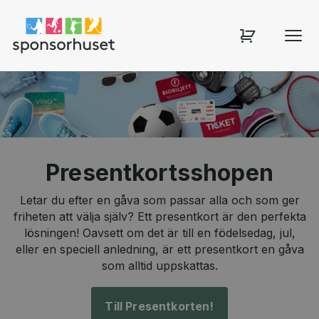
Sponsorhuset shop
Presentkortsshopen
Letar du efter en gåva som passar alla och som ger
friheten att välja själv? Ett presentkort är den perfekta
lösningen! Oavsett om det är till en födelsedag, jul,
eller en speciell anledning, är ett presentkort en gåva
som alltid uppskattas.
Till Presentkorten!