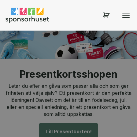
Sponsorhuset shop
Presentkortsshopen
Letar du efter en gåva som passar alla och som ger
friheten att välja själv? Ett presentkort är den perfekta
lösningen! Oavsett om det är till en födelsedag, jul,
eller en speciell anledning, är ett presentkort en gåva
som alltid uppskattas.
Till Presentkorten!