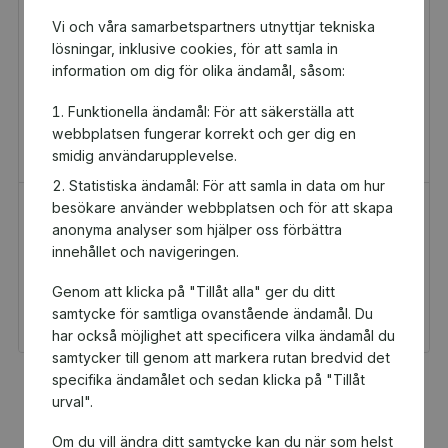
Vi och våra samarbetspartners utnyttjar tekniska
lösningar, inklusive cookies, för att samla in
information om dig för olika ändamål, såsom:
Funktionella ändamål: För att säkerställa att
webbplatsen fungerar korrekt och ger dig en
smidig användarupplevelse.
Statistiska ändamål: För att samla in data om hur
besökare använder webbplatsen och för att skapa
H&M Presentkort
Golfamore
anonyma analyser som hjälper oss förbättra
Presentkort
Presentkort
innehållet och navigeringen.
100 kr
595 kr
Genom att klicka på "Tillåt alla" ger du ditt
Du och Flens HC får 5
Du och Flens HC får
kr tillbaka
29,75 kr tillbaka
samtycke för samtliga ovanstående ändamål. Du
har också möjlighet att specificera vilka ändamål du
samtycker till genom att markera rutan bredvid det
specifika ändamålet och sedan klicka på "Tillåt
Fler populära produkter
urval".
Om du vill ändra ditt samtycke kan du när som helst