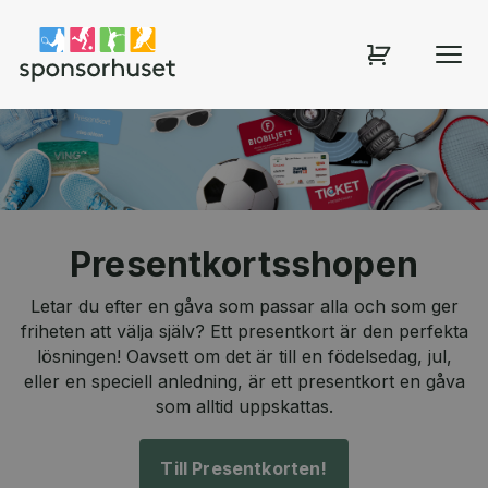
Sponsorhuset shop
Presentkortsshopen
Letar du efter en gåva som passar alla och som ger
friheten att välja själv? Ett presentkort är den perfekta
lösningen! Oavsett om det är till en födelsedag, jul,
eller en speciell anledning, är ett presentkort en gåva
som alltid uppskattas.
Till Presentkorten!