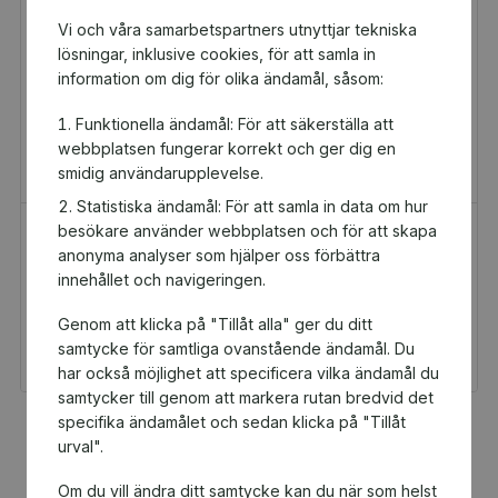
Vi och våra samarbetspartners utnyttjar tekniska
lösningar, inklusive cookies, för att samla in
information om dig för olika ändamål, såsom:
Funktionella ändamål: För att säkerställa att
webbplatsen fungerar korrekt och ger dig en
smidig användarupplevelse.
Statistiska ändamål: För att samla in data om hur
besökare använder webbplatsen och för att skapa
H&M Presentkort
Golfamore
anonyma analyser som hjälper oss förbättra
Presentkort
Presentkort
innehållet och navigeringen.
100 kr
595 kr
Genom att klicka på "Tillåt alla" ger du ditt
Du och IFK Vaxholm
Du och IFK Vaxholm
P2010 får 5 kr tillbaka
P2010 får 29,75 kr
samtycke för samtliga ovanstående ändamål. Du
tillbaka
har också möjlighet att specificera vilka ändamål du
samtycker till genom att markera rutan bredvid det
specifika ändamålet och sedan klicka på "Tillåt
Fler populära produkter
urval".
Om du vill ändra ditt samtycke kan du när som helst