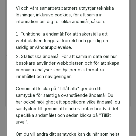
Vi och våra samarbetspartners utnyttjar tekniska
lösningar, inklusive cookies, för att samla in
information om dig för olika ändamål, såsom:
Funktionella ändamål: För att säkerställa att
webbplatsen fungerar korrekt och ger dig en
smidig användarupplevelse.
Statistiska ändamål: För att samla in data om hur
besökare använder webbplatsen och för att skapa
H&M Presentkort
Golfamore
anonyma analyser som hjälper oss förbättra
Presentkort
Presentkort
innehållet och navigeringen.
100 kr
595 kr
Genom att klicka på "Tillåt alla" ger du ditt
Du och Valbo FF får 5
Du och Valbo FF får
kr tillbaka
29,75 kr tillbaka
samtycke för samtliga ovanstående ändamål. Du
har också möjlighet att specificera vilka ändamål du
samtycker till genom att markera rutan bredvid det
specifika ändamålet och sedan klicka på "Tillåt
Fler populära produkter
urval".
Om du vill ändra ditt samtycke kan du när som helst