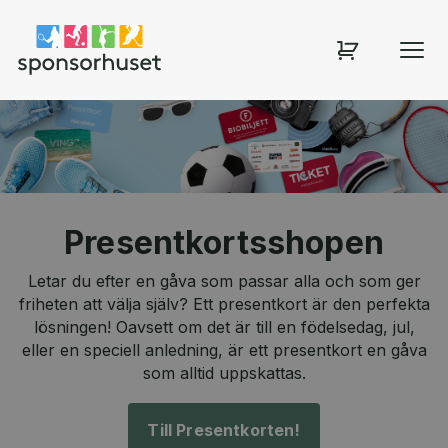
Sponsorhuset shop
Presentkortsshopen
Letar du efter en gåva som passar alla och som ger
friheten att välja själv? Ett presentkort är den perfekta
lösningen! Oavsett om det är till en födelsedag, jul,
eller en speciell anledning, är ett presentkort en gåva
som alltid uppskattas.
Till Presentkorten!