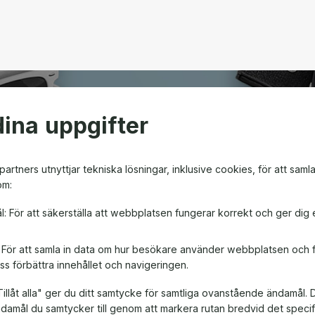
ina uppgifter
open
artners utnyttjar tekniska lösningar, inklusive cookies, för att saml
om:
m ger friheten att välja
l: För att säkerställa att webbplatsen fungerar korrekt och ger dig 
en! Oavsett om det är till
, är ett presentkort en
: För att samla in data om hur besökare använder webbplatsen och
ss förbättra innehållet och navigeringen.
illåt alla" ger du ditt samtycke för samtliga ovanstående ändamål. 
ändamål du samtycker till genom att markera rutan bredvid det spec