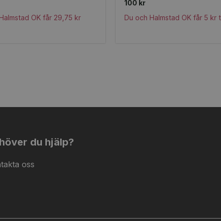
100 kr
Halmstad OK får 29,75 kr
Du och Halmstad OK får 5 kr t
höver du hjälp?
takta oss