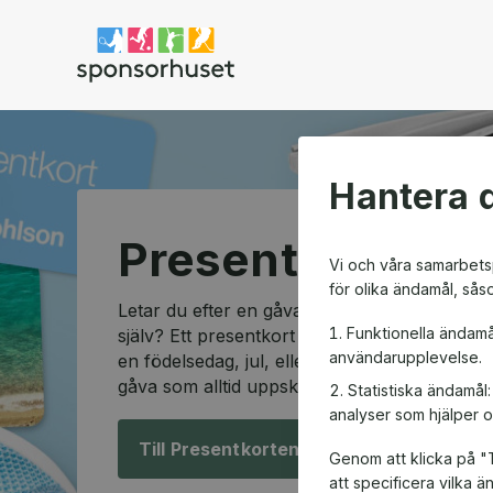
Sponsorhuset shop
Hantera d
Presentkortssh
Vi och våra samarbetsp
för olika ändamål, sås
Letar du efter en gåva som passar alla och so
Funktionella ändamå
själv? Ett presentkort är den perfekta lösning
användarupplevelse.
en födelsedag, jul, eller en speciell anledning
gåva som alltid uppskattas.
Statistiska ändamål
analyser som hjälper o
Till Presentkorten!
Genom att klicka på "T
att specificera vilka 