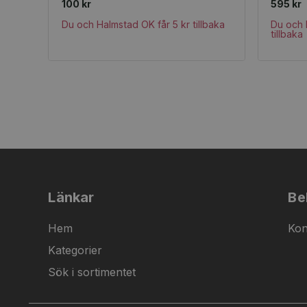
100 kr
595 kr
Du och Halmstad OK får 5 kr tillbaka
Du och 
tillbaka
Länkar
Be
Hem
Kon
Kategorier
Sök i sortimentet