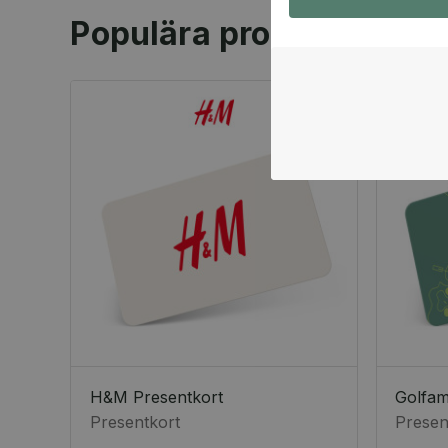
Populära produkter
H&M Presentkort
Golfa
Presentkort
Presen