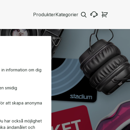
Produkter
Kategorier
a in information om dig
en smidig
 för att skapa anonyma
Du har också möjlighet
ifika ändamålet och