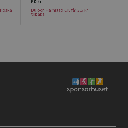
50 kr
illbaka
Du och Halmstad OK får 2,5 kr
tillbaka