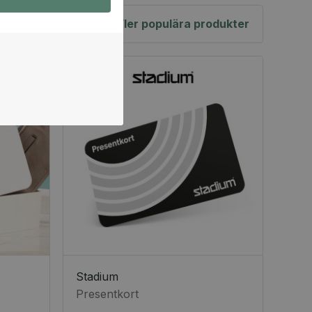
Fler populära produkter
Stadium
Presentkort