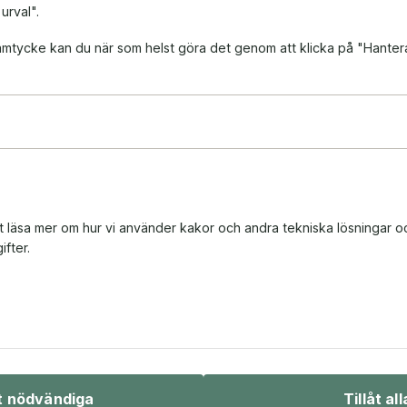
 urval".
 samtycke kan du när som helst göra det genom att klicka på "Hanter
tt läsa mer om hur vi använder kakor och andra tekniska lösningar o
fter.
Bio & underhållning
Sport & fritid
åt nödvändiga
Tillåt all