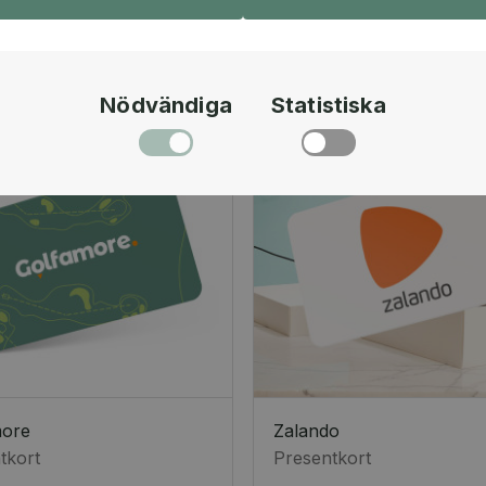
Nödvändiga
Statistiska
more
Zalando
tkort
Presentkort