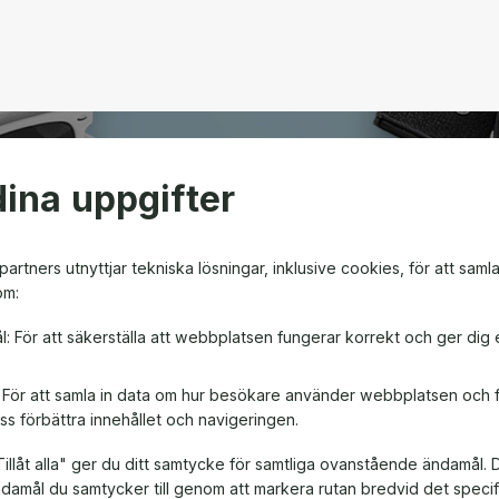
ina uppgifter
open
artners utnyttjar tekniska lösningar, inklusive cookies, för att saml
om:
m ger friheten att välja
l: För att säkerställa att webbplatsen fungerar korrekt och ger dig 
en! Oavsett om det är till
, är ett presentkort en
: För att samla in data om hur besökare använder webbplatsen och
ss förbättra innehållet och navigeringen.
illåt alla" ger du ditt samtycke för samtliga ovanstående ändamål. 
ändamål du samtycker till genom att markera rutan bredvid det spec