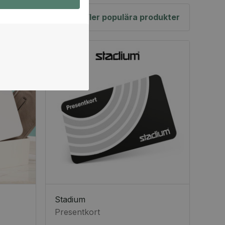
Fler populära produkter
Stadium
Presentkort