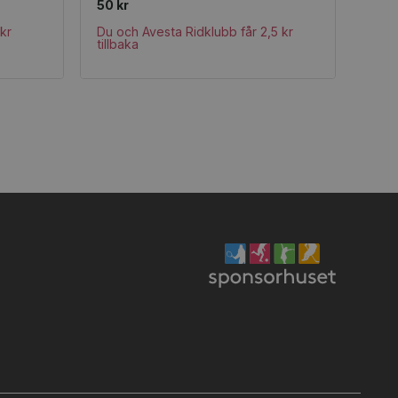
50 kr
kr
Du och Avesta Ridklubb får 2,5 kr
tillbaka