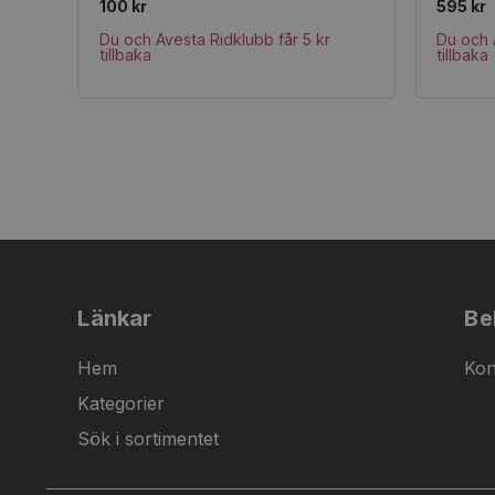
100 kr
595 kr
Du och Avesta Ridklubb får 5 kr
Du och 
tillbaka
tillbaka
Länkar
Be
Hem
Kon
Kategorier
Sök i sortimentet