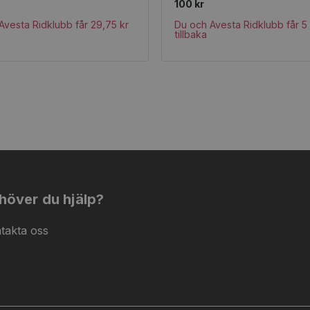
100 kr
Avesta Ridklubb får 29,75 kr
Du och Avesta Ridklubb får 5 
tillbaka
höver du hjälp?
takta oss