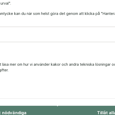
 urval".
 samtycke kan du när som helst göra det genom att klicka på "Hanter
tt läsa mer om hur vi använder kakor och andra tekniska lösningar o
fter.
Bio & underhållning
Sport & fritid
åt nödvändiga
Tillåt all