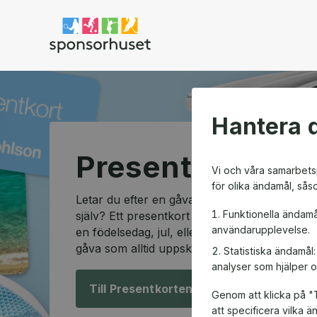
Sponsorhuset shop
Hantera d
Presentkortssh
Vi och våra samarbetsp
för olika ändamål, sås
Letar du efter en gåva som passar alla och so
Funktionella ändamå
själv? Ett presentkort är den perfekta lösning
användarupplevelse.
en födelsedag, jul, eller en speciell anledning
gåva som alltid uppskattas.
Statistiska ändamål
analyser som hjälper o
Till Presentkorten!
Genom att klicka på "T
att specificera vilka 