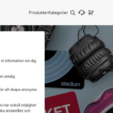
Produkter
Kategorier
a in information om dig
en smidig
 för att skapa anonyma
Du har också möjlighet
ifika ändamålet och