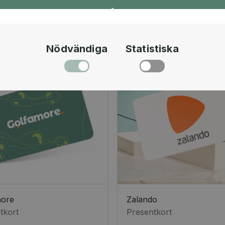
Nödvändiga
Statistiska
more
Zalando
tkort
Presentkort