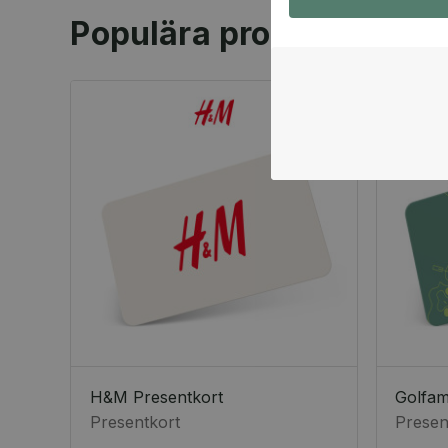
Populära produkter
H&M Presentkort
Golfa
Presentkort
Presen