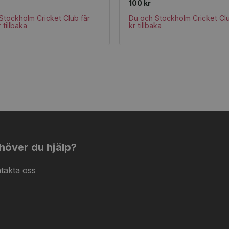
100 kr
Stockholm Cricket Club får
Du och Stockholm Cricket Clu
 tillbaka
kr tillbaka
höver du hjälp?
takta oss