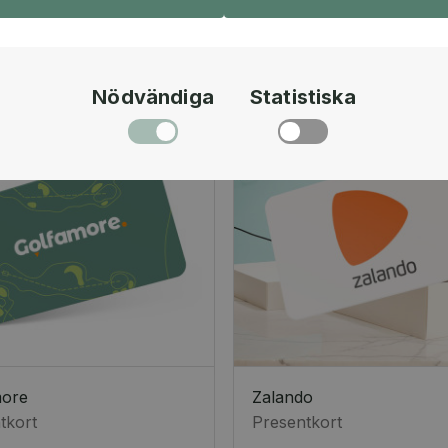
Nödvändiga
Statistiska
more
Zalando
tkort
Presentkort