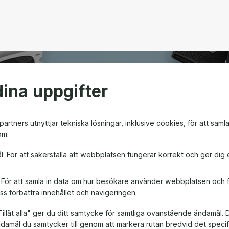
ina uppgifter
open
artners utnyttjar tekniska lösningar, inklusive cookies, för att saml
om:
m ger friheten att välja
l: För att säkerställa att webbplatsen fungerar korrekt och ger dig 
en! Oavsett om det är till
, är ett presentkort en
: För att samla in data om hur besökare använder webbplatsen och
ss förbättra innehållet och navigeringen.
illåt alla" ger du ditt samtycke för samtliga ovanstående ändamål. 
ändamål du samtycker till genom att markera rutan bredvid det spec