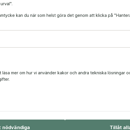
 urval".
 samtycke kan du när som helst göra det genom att klicka på "Hanter
tt läsa mer om hur vi använder kakor och andra tekniska lösningar o
fter.
Bio & underhållning
Sport & fritid
åt nödvändiga
Tillåt all