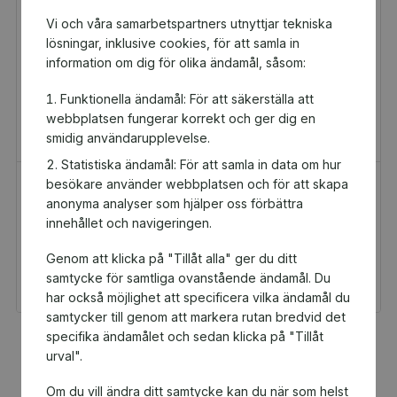
Vi och våra samarbetspartners utnyttjar tekniska
lösningar, inklusive cookies, för att samla in
information om dig för olika ändamål, såsom:
Funktionella ändamål: För att säkerställa att
webbplatsen fungerar korrekt och ger dig en
smidig användarupplevelse.
Statistiska ändamål: För att samla in data om hur
besökare använder webbplatsen och för att skapa
H&M Presentkort
Golfamore
anonyma analyser som hjälper oss förbättra
Presentkort
Presentkort
innehållet och navigeringen.
100 kr
595 kr
Genom att klicka på "Tillåt alla" ger du ditt
Du och DIF FA2012 får 5
Du och DIF FA2012 får
kr tillbaka
29,75 kr tillbaka
samtycke för samtliga ovanstående ändamål. Du
har också möjlighet att specificera vilka ändamål du
samtycker till genom att markera rutan bredvid det
specifika ändamålet och sedan klicka på "Tillåt
Fler populära produkter
urval".
Om du vill ändra ditt samtycke kan du när som helst