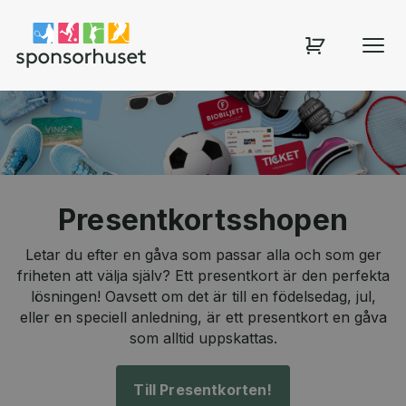
Sponsorhuset shop
Presentkortsshopen
Letar du efter en gåva som passar alla och som ger
friheten att välja själv? Ett presentkort är den perfekta
lösningen! Oavsett om det är till en födelsedag, jul,
eller en speciell anledning, är ett presentkort en gåva
som alltid uppskattas.
Till Presentkorten!