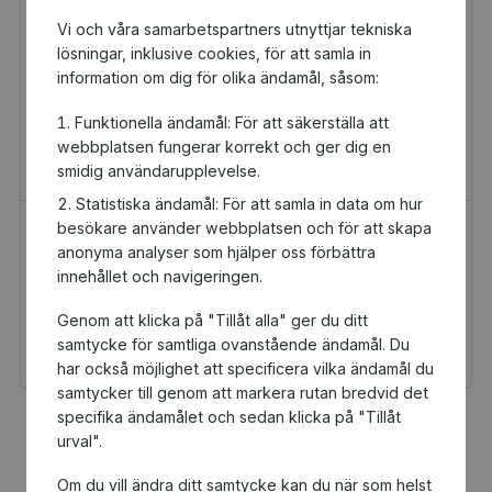
Vi och våra samarbetspartners utnyttjar tekniska
lösningar, inklusive cookies, för att samla in
information om dig för olika ändamål, såsom:
Funktionella ändamål: För att säkerställa att
webbplatsen fungerar korrekt och ger dig en
smidig användarupplevelse.
Statistiska ändamål: För att samla in data om hur
besökare använder webbplatsen och för att skapa
H&M Presentkort
Golfamore
anonyma analyser som hjälper oss förbättra
Presentkort
Presentkort
innehållet och navigeringen.
100 kr
595 kr
Genom att klicka på "Tillåt alla" ger du ditt
Du och IFK Aspudden-
Du och IFK Aspudden-
Tellus får 5 kr tillbaka
Tellus får 29,75 kr
samtycke för samtliga ovanstående ändamål. Du
tillbaka
har också möjlighet att specificera vilka ändamål du
samtycker till genom att markera rutan bredvid det
specifika ändamålet och sedan klicka på "Tillåt
Fler populära produkter
urval".
Om du vill ändra ditt samtycke kan du när som helst