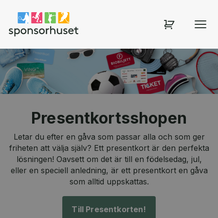
Sponsorhuset shop
Presentkortsshopen
Letar du efter en gåva som passar alla och som ger
friheten att välja själv? Ett presentkort är den perfekta
lösningen! Oavsett om det är till en födelsedag, jul,
eller en speciell anledning, är ett presentkort en gåva
som alltid uppskattas.
Till Presentkorten!