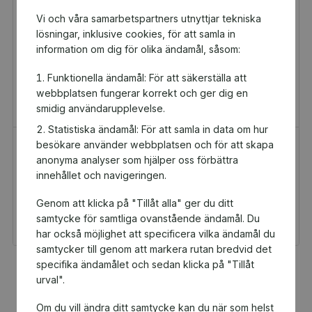
Vi och våra samarbetspartners utnyttjar tekniska
lösningar, inklusive cookies, för att samla in
information om dig för olika ändamål, såsom:
Funktionella ändamål: För att säkerställa att
webbplatsen fungerar korrekt och ger dig en
smidig användarupplevelse.
Statistiska ändamål: För att samla in data om hur
besökare använder webbplatsen och för att skapa
H&M Presentkort
Golfamore
anonyma analyser som hjälper oss förbättra
Presentkort
Presentkort
innehållet och navigeringen.
100 kr
595 kr
Genom att klicka på "Tillåt alla" ger du ditt
Du och Ludvika
Du och Ludvika
Ridklubb får 5 kr
Ridklubb får 29,75 kr
samtycke för samtliga ovanstående ändamål. Du
tillbaka
tillbaka
har också möjlighet att specificera vilka ändamål du
samtycker till genom att markera rutan bredvid det
specifika ändamålet och sedan klicka på "Tillåt
Fler populära produkter
urval".
Om du vill ändra ditt samtycke kan du när som helst