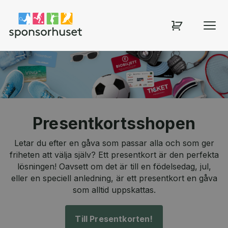
Sponsorhuset shop
Presentkortsshopen
Letar du efter en gåva som passar alla och som ger
friheten att välja själv? Ett presentkort är den perfekta
lösningen! Oavsett om det är till en födelsedag, jul,
eller en speciell anledning, är ett presentkort en gåva
som alltid uppskattas.
Till Presentkorten!