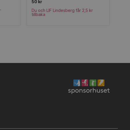
50 kr
r
Du och LIF Lindesberg får 2,5 kr
tillbaka