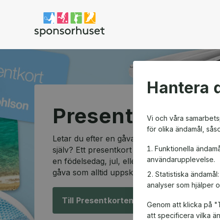
Sponsorhuset shop
Hantera d
Presentkortssh
Vi och våra samarbetsp
för olika ändamål, sås
Letar du efter en gåva som passar alla och so
Funktionella ändamå
själv? Ett presentkort är den perfekta lösning
användarupplevelse.
en födelsedag, jul, eller en speciell anledning
gåva som alltid uppskattas.
Statistiska ändamål
analyser som hjälper o
Till Presentkorten!
Genom att klicka på "T
att specificera vilka 