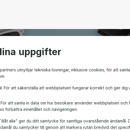
ina uppgifter
open
artners utnyttjar tekniska lösningar, inklusive cookies, för att saml
om:
m ger friheten att välja
l: För att säkerställa att webbplatsen fungerar korrekt och ger dig 
en! Oavsett om det är till
, är ett presentkort en
: För att samla in data om hur besökare använder webbplatsen och
ss förbättra innehållet och navigeringen.
illåt alla" ger du ditt samtycke för samtliga ovanstående ändamål. 
ändamål du samtycker till genom att markera rutan bredvid det spec