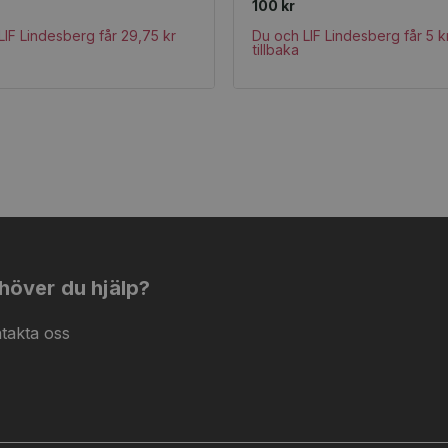
100 kr
LIF Lindesberg får 29,75 kr
Du och LIF Lindesberg får 5 k
tillbaka
höver du hjälp?
takta oss